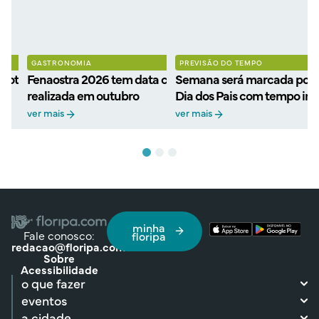
GASTRONOMIA
PREVISÃO DO TEMPO
 roteiro para celebrar a
Fenaostra 2026 tem data confirmada: festa será
Semana será marcada por 
realizada em outubro
Dia dos Pais com tempo ins
ver mais
ver mais
minha
Fale conosco:
floripa
redacao@floripa.com
Sobre
Acessibilidade
o que fazer
eventos
a cidade