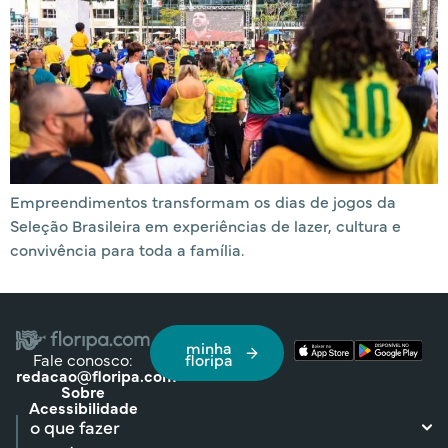
Empreendimentos transformam os dias de jogos da
Seleção Brasileira em experiências de lazer, cultura e
convivência para toda a família.
minha
Fale conosco:
floripa
redacao@floripa.com
Sobre
Acessibilidade
o que fazer