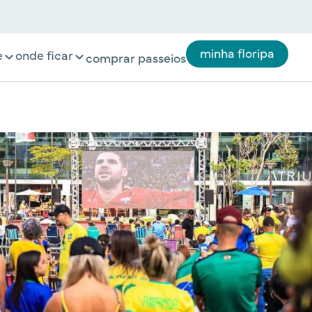
minha floripa
e
onde ficar
comprar passeios