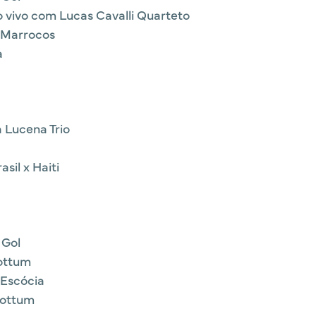
ao vivo com Lucas Cavalli Quarteto
x Marrocos
a
 Lucena Trio
sil x Haiti
 Gol
ottum
 Escócia
Nottum