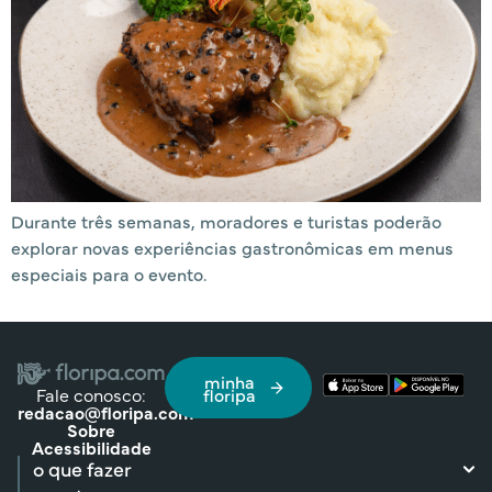
Durante três semanas, moradores e turistas poderão
explorar novas experiências gastronômicas em menus
especiais para o evento.
minha
Fale conosco:
floripa
redacao@floripa.com
Sobre
Acessibilidade
o que fazer