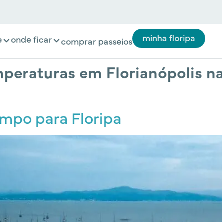
minha floripa
e
onde ficar
comprar passeios
peraturas em Florianópolis na
empo para Floripa