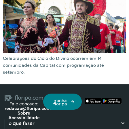
Celebrações do Ciclo do Divino ocorrem em 14
comunidades da Capital com programação até
setembro.
minha
Fale conosco:
floripa
redacao@floripa.com
Sobre
Acessibilidade
o que fazer