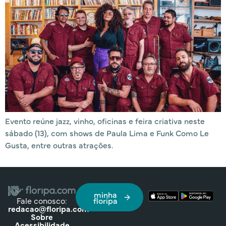
Evento reúne jazz, vinho, oficinas e feira criativa neste
sábado (13), com shows de Paula Lima e Funk Como Le
Gusta, entre outras atrações.
minha
Fale conosco:
floripa
redacao@floripa.com
Sobre
Acessibilidade