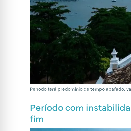
Período terá predomínio de tempo abafado, va
Período com instabilida
fim