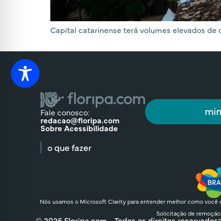
Capital catarinense terá volumes elevados de c
min
Fale conosco:
redacao@floripa.com
Sobre Acessibilidade
o que fazer
Nós usamos o Microsoft Clarity para entender melhor como você u
Solicitação de remoção
© 2026 Floripa.com - Todos os direitos reservados