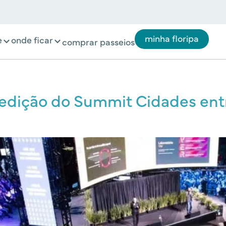
minha floripa
e
onde ficar
comprar passeios
 edição do Summit Cidades entr