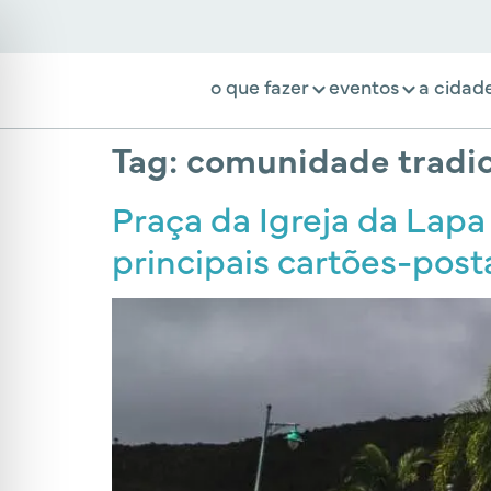
o que fazer
eventos
a cidad
Tag:
comunidade tradic
Praça da Igreja da Lapa 
principais cartões-posta