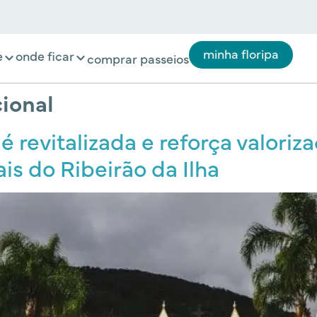
minha floripa
e
onde ficar
comprar passeios
ional
é revitalizada e reforça valori
is do Ribeirão da Ilha