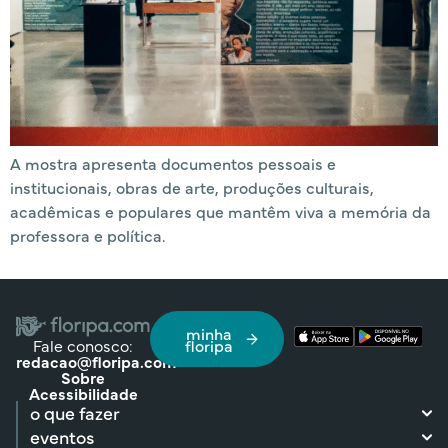
A mostra apresenta documentos pessoais e
institucionais, obras de arte, produções culturais,
acadêmicas e populares que mantêm viva a memória da
professora e política.
minha
Fale conosco:
floripa
redacao@floripa.com
Sobre
Acessibilidade
o que fazer
eventos