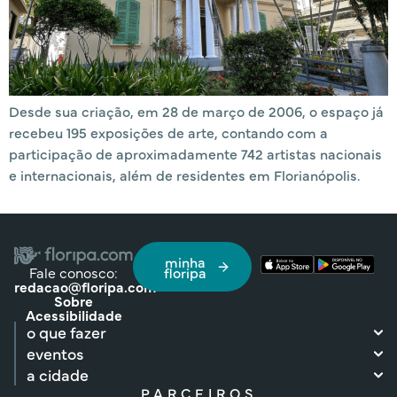
Desde sua criação, em 28 de março de 2006, o espaço já
recebeu 195 exposições de arte, contando com a
participação de aproximadamente 742 artistas nacionais
e internacionais, além de residentes em Florianópolis.
minha
Fale conosco:
floripa
redacao@floripa.com
Sobre
Acessibilidade
o que fazer
eventos
a cidade
PARCEIROS