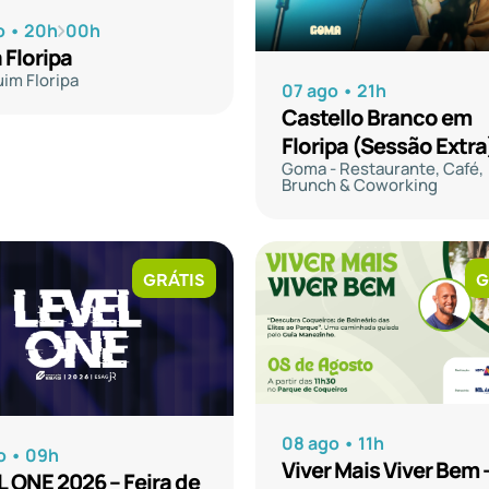
o • 20h
00h
 Floripa
im Floripa
07 ago • 21h
Castello Branco em
Floripa (Sessão Extra
Goma - Restaurante, Café,
Brunch & Coworking
GRÁTIS
G
08 ago • 11h
o • 09h
Viver Mais Viver Bem 
 ONE 2026 – Feira de