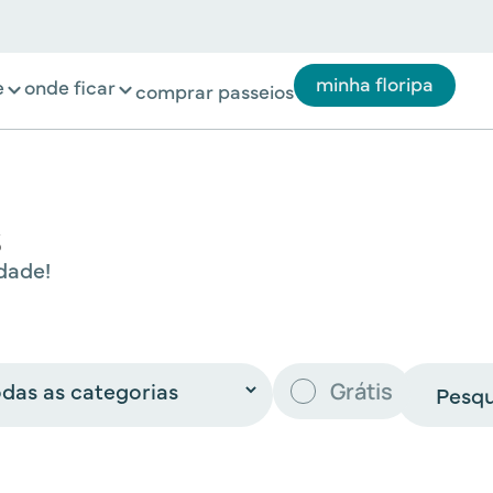
minha floripa
e
onde ficar
comprar passeios
s
dade!
Grátis