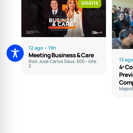
GRÁTIS
12 ago • 19h
Meeting Business & Care
13 ag
Rod. José Carlos Daux, 600 - lote
2
4º C
Prev
Comp
Majest