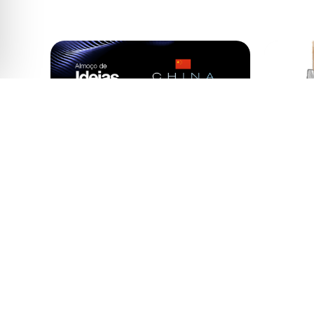
14 ago
14 ago • 11h
6ª Mo
Almoço de Ideias
UFS
ADVB/SC
Teatro
Majestic Palace Hotel