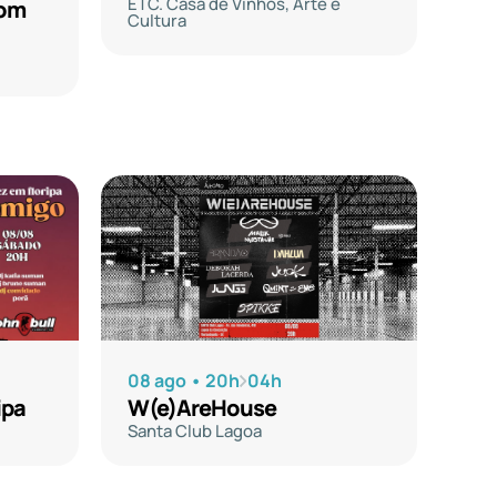
ETC. Casa de Vinhos, Arte e
com
Cultura
08 ago • 20h
04h
ipa
W(e)AreHouse
Santa Club Lagoa