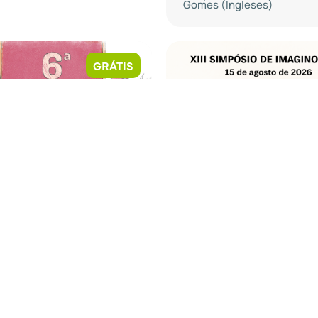
Gomes (Ingleses)
GRÁTIS
 • 13h
stra de Curtas Anima
15 ago • 08h
C
Simpósio de Imagino
 Carmen Fossari (UFSC)
– 13º edição
Castelmar Hotel