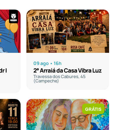
09 ago • 16h
2° Arraiá da Casa Vibra Luz
r |
Travessa dos Cabures, 45
(Campeche)
GRÁTIS