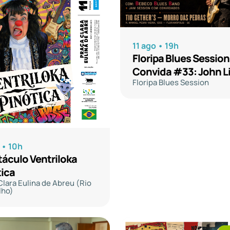
11 ago • 19h
Floripa Blues Session
Convida #33: J
Floripa Blues Session
 • 10h
áculo Ventriloka
tica
Clara Eulina de Abreu (Rio
lho)