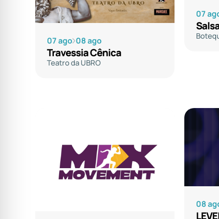
07 ag
Salsa
Botequ
07 ago
08 ago
Travessia Cênica
Teatro da UBRO
08 ag
LEVEL