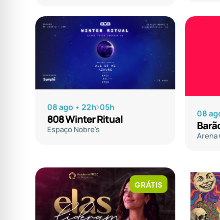
08 ago • 22h
05h
08 ag
808 Winter Ritual
Barã
Espaço Nobre's
Arena
GRÁTIS