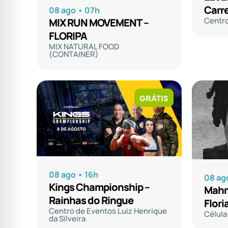
Carre
08 ago • 07h
Centro
MIX RUN MOVEMENT –
FLORIPA
MIX NATURAL FOOD
(CONTAINER)
GRÁTIS
08 ago • 16h
08 ag
Kings Championship –
Mahm
Rainhas do Ringue
Flori
Centro de Eventos Luiz Henrique
Célul
da Silveira