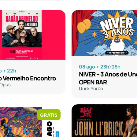
08 ago • 23h
05h
o • 22h
NIVER – 3 Anos de Und
o Vermelho Encontro
OPEN BAR
 Opus
Undr Porão
GRÁTIS