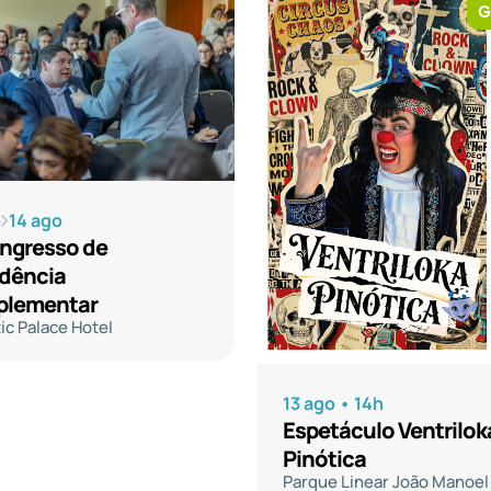
G
o
14 ago
ongresso de
idência
lementar
ic Palace Hotel
13 ago • 14h
Espetáculo Ventrilok
Pinótica
Parque Linear João Manoel