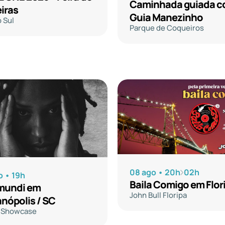
Caminhada guiada 
iras
Guia Manezinho
 Sul
Parque de Coqueiros
08 ago • 20h
02h
o • 19h
Baila Comigo em Flor
undi em
John Bull Floripa
anópolis / SC
a Showcase