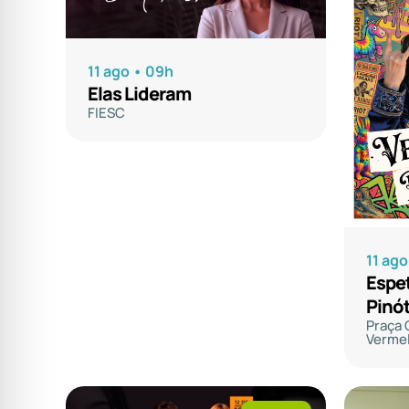
11 ago • 09h
Elas Lideram
FIESC
11 ago
Espet
Pinó
Praça 
Verme