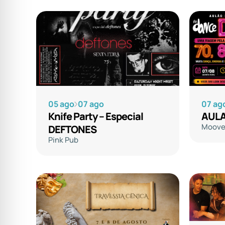
05 ago
07 ago
07 ag
Knife Party – Especial
AULA
Moove 
DEFTONES
Pink Pub