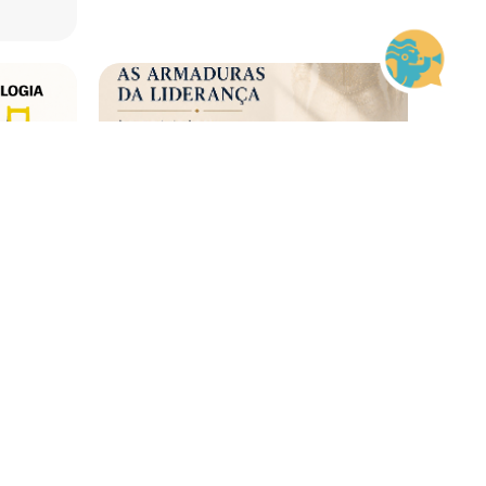
15 ago • 08h
Liderança Corajosa
SC Square
logia