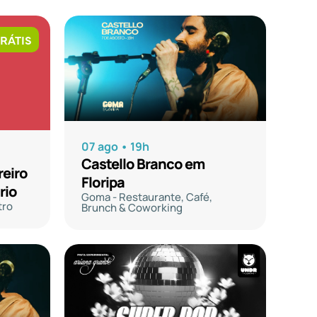
RÁTIS
07 ago • 19h
Castello Branco em
reiro
Floripa
rio
Goma - Restaurante, Café,
tro
Brunch & Coworking