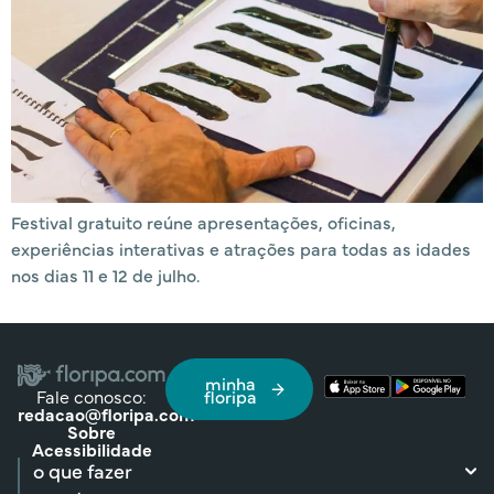
Festival gratuito reúne apresentações, oficinas,
experiências interativas e atrações para todas as idades
nos dias 11 e 12 de julho.
minha
Fale conosco:
floripa
redacao@floripa.com
Sobre
Acessibilidade
o que fazer