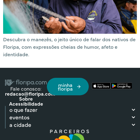
Descubra o manezês, o jeito único de falar dos nativos de
Floripa, com expressões cheias de humor, afeto e
identidade.
minha
Fale conosco:
floripa
redacao@floripa.com
Sobre
Acessibilidade
o que fazer
eventos
a cidade
PARCEIROS