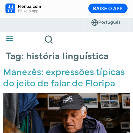
Tag:
história linguística
Manezês: expressões típicas
do jeito de falar de Floripa