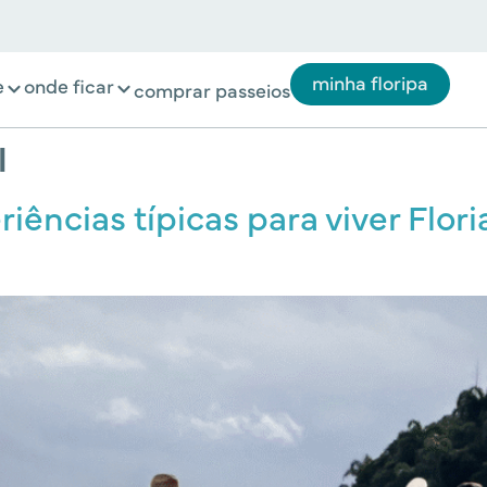
minha floripa
e
onde ficar
comprar passeios
l
riências típicas para viver Flo