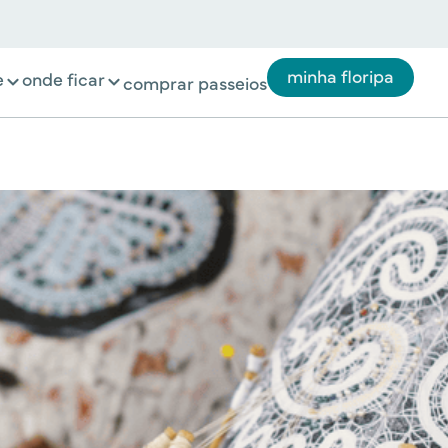
minha floripa
e
onde ficar
comprar passeios