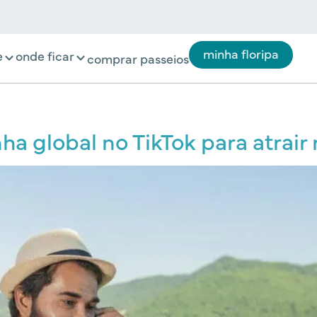
minha floripa
e
onde ficar
comprar passeios
 global no TikTok para atrair