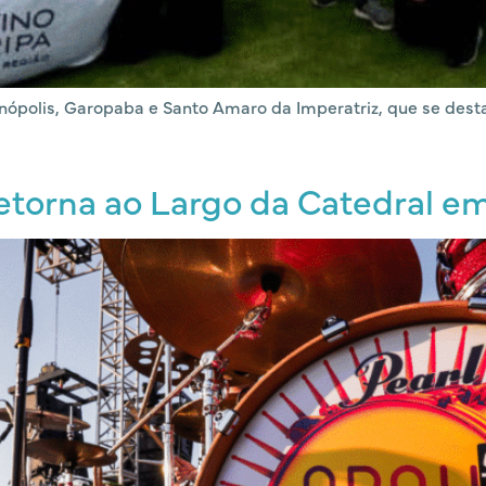
anópolis, Garopaba e Santo Amaro da Imperatriz, que se dest
retorna ao Largo da Catedral e