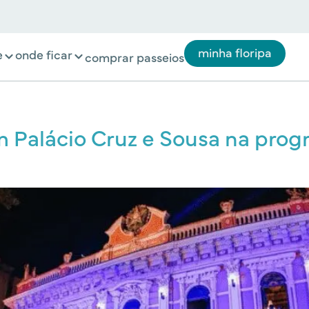
minha floripa
e
onde ficar
comprar passeios
m Palácio Cruz e Sousa na pro