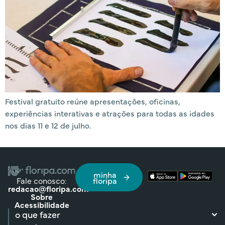
Festival gratuito reúne apresentações, oficinas,
experiências interativas e atrações para todas as idades
nos dias 11 e 12 de julho.
minha
Fale conosco:
floripa
redacao@floripa.com
Sobre
Acessibilidade
o que fazer