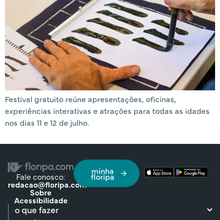
Festival gratuito reúne apresentações, oficinas,
experiências interativas e atrações para todas as idades
nos dias 11 e 12 de julho.
minha
Fale conosco:
floripa
redacao@floripa.com
Sobre
Acessibilidade
o que fazer