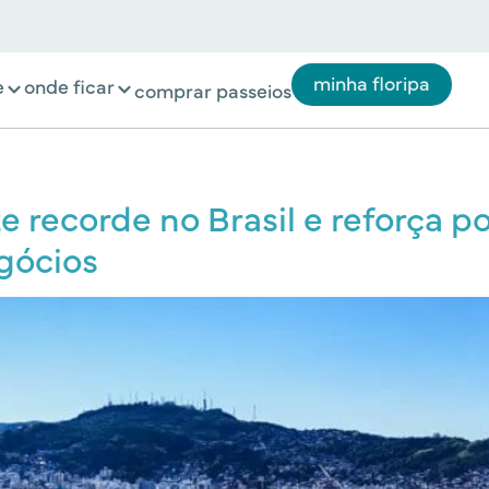
minha floripa
e
onde ficar
comprar passeios
e recorde no Brasil e reforça p
gócios