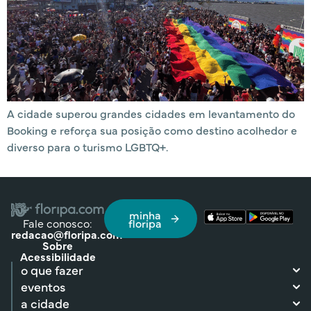
A cidade superou grandes cidades em levantamento do
Booking e reforça sua posição como destino acolhedor e
diverso para o turismo LGBTQ+.
minha
Fale conosco:
floripa
redacao@floripa.com
Sobre
Acessibilidade
o que fazer
eventos
a cidade