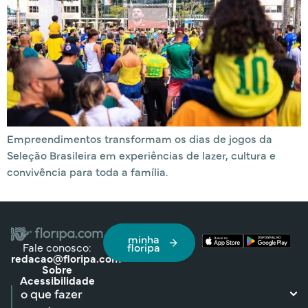
Empreendimentos transformam os dias de jogos da
Seleção Brasileira em experiências de lazer, cultura e
convivência para toda a família.
minha
Fale conosco:
floripa
redacao@floripa.com
Sobre
Acessibilidade
o que fazer