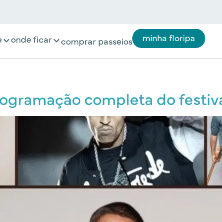
minha floripa
e
onde ficar
comprar passeios
rogramação completa do festiv