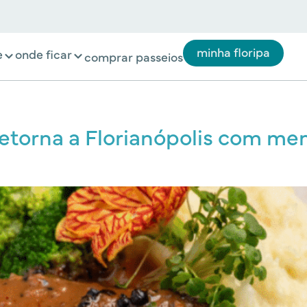
minha floripa
e
onde ficar
comprar passeios
etorna a Florianópolis com men