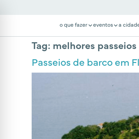
o que fazer
eventos
a cidad
Tag:
melhores passeios 
Passeios de barco em Fl