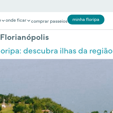
minha floripa
e
onde ficar
comprar passeios
Florianópolis
oripa: descubra ilhas da região