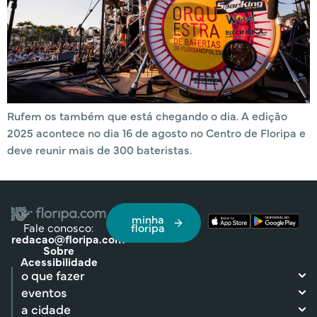
Rufem os também que está chegando o dia. A edição
2025 acontece no dia 16 de agosto no Centro de Floripa e
deve reunir mais de 300 bateristas.
minha
Fale conosco:
floripa
redacao@floripa.com
Sobre
Acessibilidade
o que fazer
eventos
a cidade