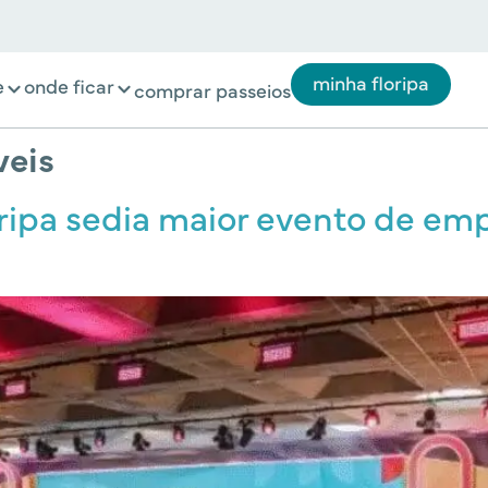
minha floripa
e
onde ficar
comprar passeios
veis
oripa sedia maior evento de e