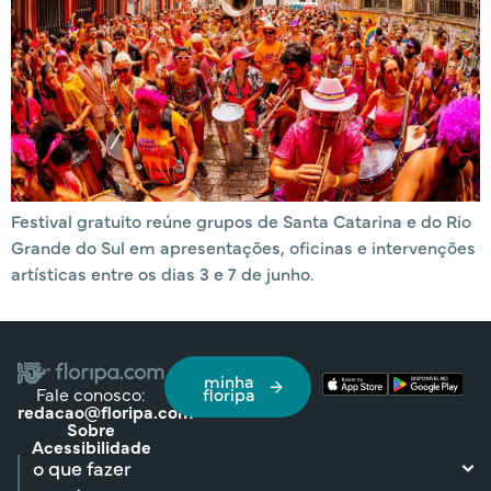
Festival gratuito reúne grupos de Santa Catarina e do Rio
Grande do Sul em apresentações, oficinas e intervenções
artísticas entre os dias 3 e 7 de junho.
minha
Fale conosco:
floripa
redacao@floripa.com
Sobre
Acessibilidade
o que fazer