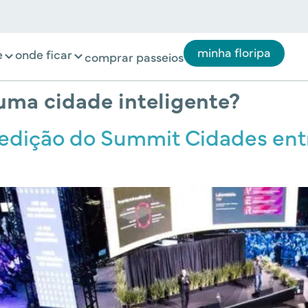
minha floripa
e
onde ficar
comprar passeios
uma cidade inteligente?
 edição do Summit Cidades entr