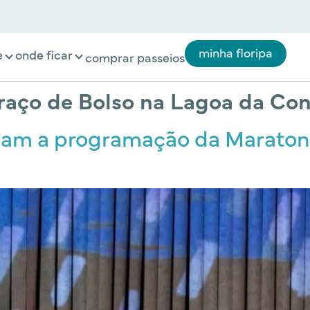
minha floripa
e
onde ficar
comprar passeios
Traço de Bolso na Lagoa da Co
iam a programação da Maratona