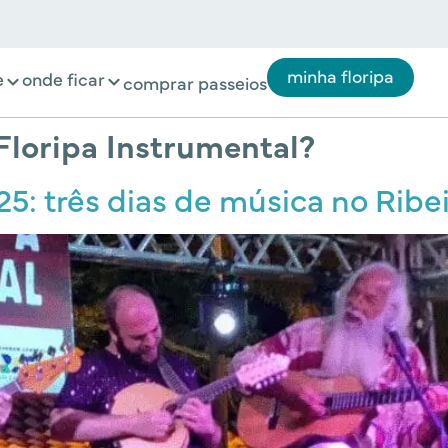
minha floripa
e
onde ficar
comprar passeios
 Floripa Instrumental?
5: três dias de música no Ribei