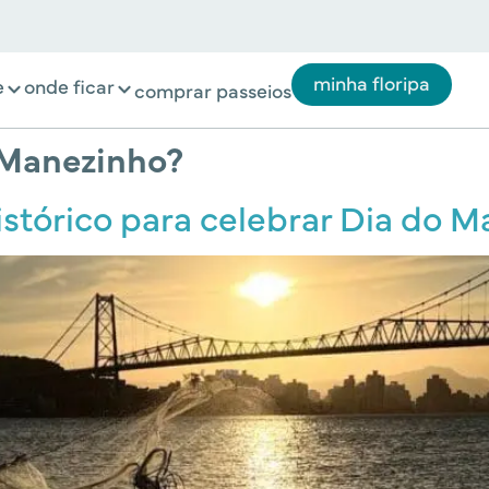
minha floripa
e
onde ficar
comprar passeios
 Manezinho?
istórico para celebrar Dia do 