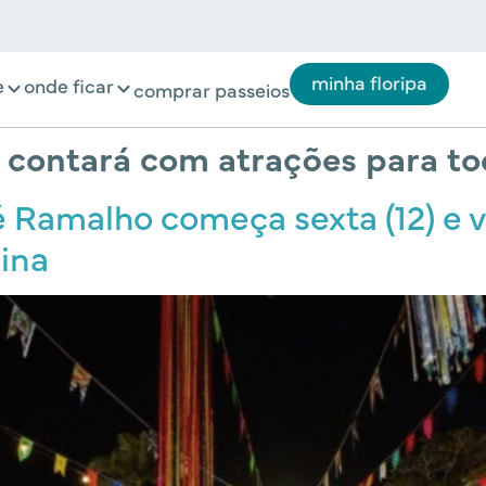
minha floripa
e
onde ficar
comprar passeios
 contará com atrações para to
 Ramalho começa sexta (12) e v
ina