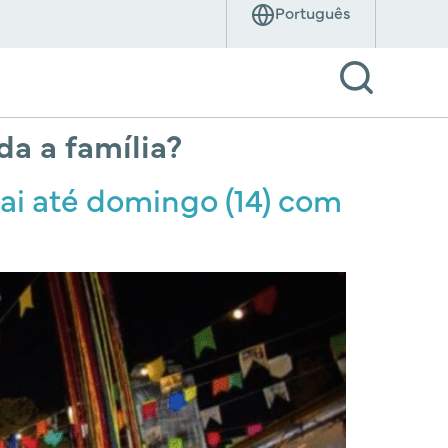
da a família?
ai até domingo (14) com