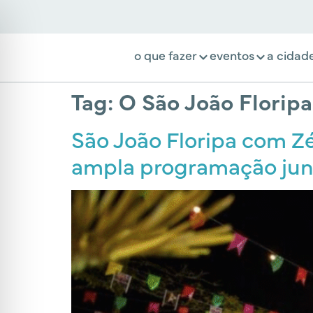
o que fazer
eventos
a cidad
Tag:
O São João Floripa
São João Floripa com Zé
ampla programação jun