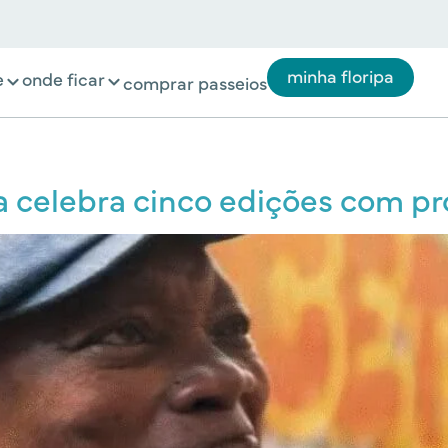
minha floripa
e
onde ficar
comprar passeios
a celebra cinco edições com p