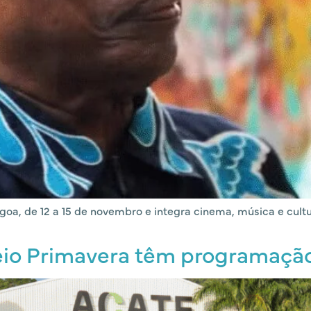
goa, de 12 a 15 de novembro e integra cinema, música e cultu
eio Primavera têm programação