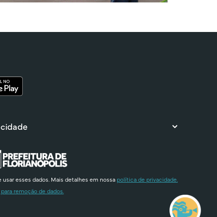
 cidade
e usar esses dados. Mais detalhes em nossa
política de privacidade.
 para remoção de dados.