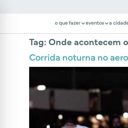
o que fazer
eventos
a cidad
Tag:
Onde acontecem os
Corrida noturna no aero