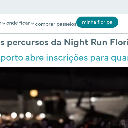
minha floripa
e
onde ficar
comprar passeios
 percursos da Night Run Flori
porto abre inscrições para qua