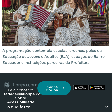
A programação contempla escolas, creches, polos da
Educação de Jovens e Adultos (EJA), espaços do Bairro
Educador e instituições parceiras da Prefeitura.
minha
Fale conosco:
floripa
redacao@floripa.com
Sobre
Acessibilidade
o que fazer