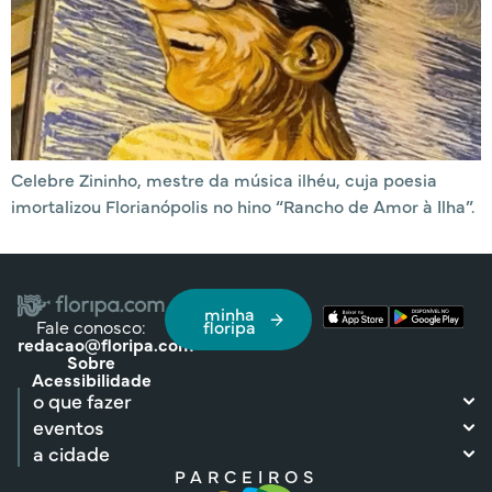
Celebre Zininho, mestre da música ilhéu, cuja poesia
imortalizou Florianópolis no hino “Rancho de Amor à Ilha”.
minha
Fale conosco:
floripa
redacao@floripa.com
Sobre
Acessibilidade
o que fazer
eventos
a cidade
PARCEIROS