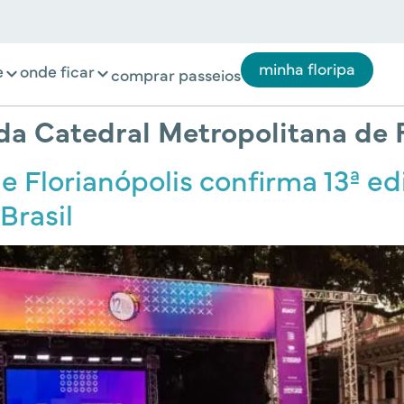
minha floripa
e
onde ficar
comprar passeios
da Catedral Metropolitana de 
e Florianópolis confirma 13ª ed
Brasil