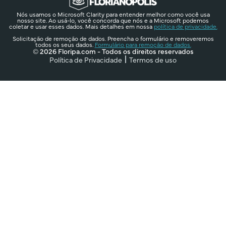
Nós usamos o Microsoft Clarity para entender melhor como você usa
nosso site. Ao usá-lo, você concorda que nós e a Microsoft podemos
coletar e usar esses dados. Mais detalhes em nossa
política de privacidade.
Solicitação de remoção de dados. Preencha o formulário e removeremos
todos os seus dados.
Formulário para remoção de dados.
© 2026 Floripa.com - Todos os direitos reservados
Política de Privacidade
Termos de uso