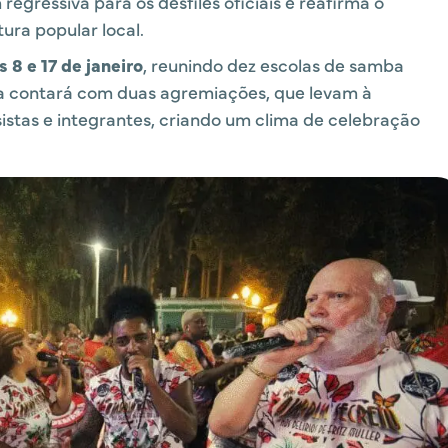
regressiva para os desfiles oficiais e reafirma o
ura popular local.
s 8 e 17 de janeiro
, reunindo dez escolas de samba
a contará com duas agremiações, que levam à
istas e integrantes, criando um clima de celebração