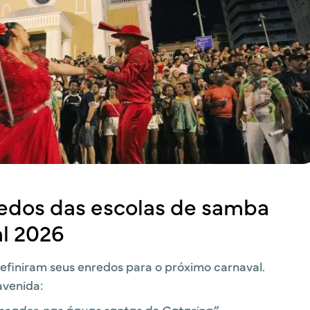
redos das escolas de samba
al 2026
definiram seus enredos para o próximo carnaval.
avenida:
escador, nas águas santas de Catarina”