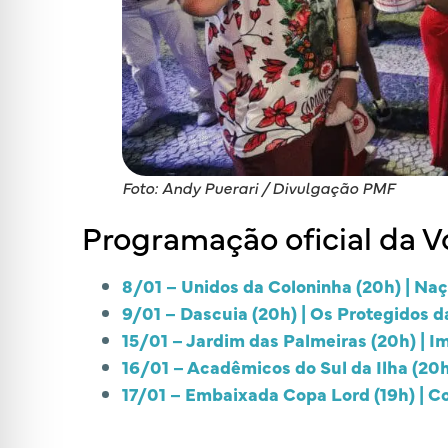
Foto: Andy Puerari / Divulgação PMF
Programação oficial da V
8/01 – Unidos da Coloninha (20h) | Naç
9/01 – Dascuia (20h) | Os Protegidos d
15/01 – Jardim das Palmeiras (20h) | I
16/01 – Acadêmicos do Sul da Ilha (20h)
17/01 – Embaixada Copa Lord (19h) | C