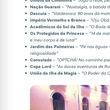
Nação Guarani
–
“Nostalgia, a batida 
Dascuia
–
“Valdeonira: 90 anos da mat
Império Vermelho e Branco
–
“Oju Obá:
Acadêmicos do Sul da Ilha
–
“O Baile d
Os Protegidos da Princesa
–
“14 de mai
e meu corpo é de luta!”
Jardim das Palmeiras
–
“Fé nas águas 
religiosidade”
Consulado
–
“OPTCHÁ! No caminho para 
Copa Lord
–
“As doces aventuras de R
União da Ilha da Magia
–
“O Poder da C