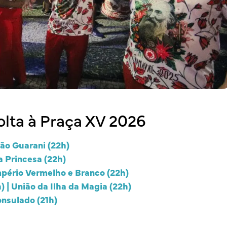
olta à Praça XV 2026
ão Guarani (22h)
a Princesa (22h)
mpério Vermelho e Branco (22h)
 | União da Ilha da Magia (22h)
onsulado (21h)