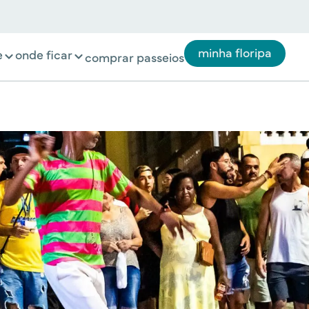
minha floripa
e
onde ficar
comprar passeios