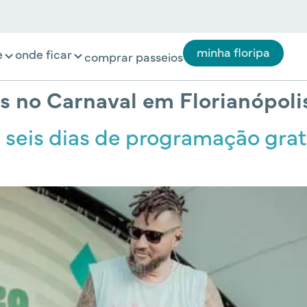
minha floripa
e
onde ficar
comprar passeios
s no Carnaval em Florianópoli
 seis dias de programação grat