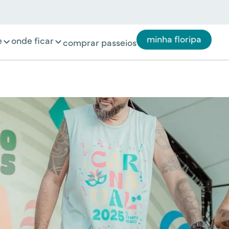
minha floripa
e
onde ficar
comprar passeios