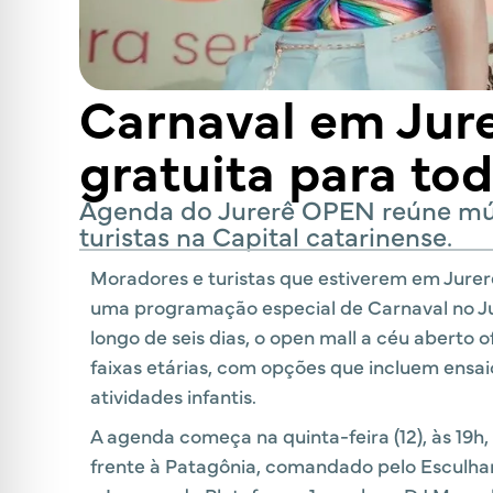
Carnaval em Jure
gratuita para to
Agenda do Jurerê OPEN reúne músic
turistas na Capital catarinense.
Moradores e turistas que estiverem em Jurerê
uma programação especial de Carnaval no Jur
longo de seis dias, o open mall a céu aberto 
faixas etárias, com opções que incluem ensai
atividades infantis.
A agenda começa na quinta-feira (12), às 19
frente à Patagônia, comandado pelo Esculham