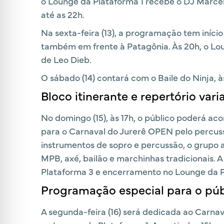
o Lounge da Plataforma 1 recebe o DJ Marcel
até as 22h.
Na sexta-feira (13), a programação tem iníci
também em frente à Patagônia. Às 20h, o Lo
de Leo Dieb.
O sábado (14) contará com o Baile do Ninja, à
Bloco itinerante e repertório vari
No domingo (15), às 17h, o público poderá a
para o Carnaval do Jurerê OPEN pelo percuss
instrumentos de sopro e percussão, o grupo a
MPB, axé, bailão e marchinhas tradicionais. A
Plataforma 3 e encerramento no Lounge da P
Programação especial para o públ
A segunda-feira (16) será dedicada ao Carna