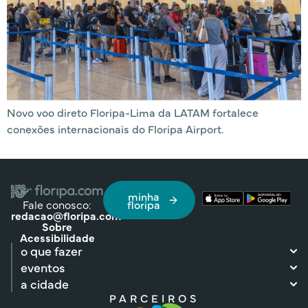
Novo voo direto Floripa-Lima da LATAM fortalece
conexões internacionais do Floripa Airport.
minha
Fale conosco:
floripa
redacao@floripa.com
Sobre
Acessibilidade
o que fazer
eventos
a cidade
PARCEIROS