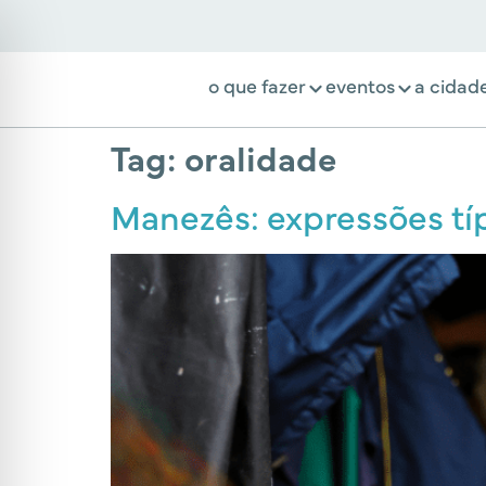
o que fazer
eventos
a cidad
Tag:
oralidade
Manezês: expressões típi