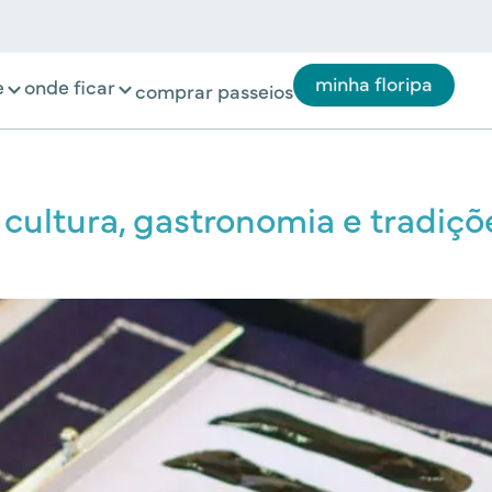
minha floripa
e
onde ficar
comprar passeios
 cultura, gastronomia e tradiç