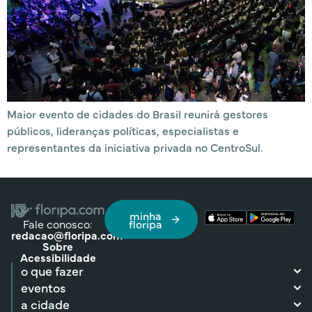
Maior evento de cidades do Brasil reunirá gestores
públicos, lideranças políticas, especialistas e
representantes da iniciativa privada no CentroSul.
minha
Fale conosco:
floripa
redacao@floripa.com
Sobre
Acessibilidade
o que fazer
eventos
a cidade