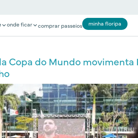
minha floripa
e
onde ficar
comprar passeios
da Copa do Mundo movimenta P
ho