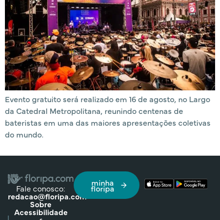
Evento gratuito será realizado em 16 de agosto, no Largo
da Catedral Metropolitana, reunindo centenas de
bateristas em uma das maiores apresentações coletivas
do mundo.
minha
Fale conosco:
floripa
redacao@floripa.com
Sobre
Acessibilidade